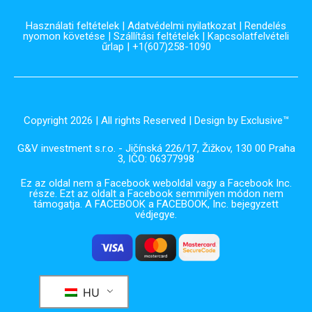
Használati feltételek
|
Adatvédelmi nyilatkozat
|
Rendelés
nyomon követése
|
Szállítási feltételek
|
Kapcsolatfelvételi
űrlap
| +1(607)258-1090
Copyright 2026 | All rights Reserved | Design by Exclusive™️
G&V investment s.r.o. - Jičínská 226/17, Žižkov, 130 00 Praha
3, IČO: 06377998
Ez az oldal nem a Facebook weboldal vagy a Facebook Inc.
része. Ezt az oldalt a Facebook semmilyen módon nem
támogatja. A FACEBOOK a FACEBOOK, Inc. bejegyzett
védjegye.
HU