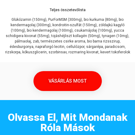
Teljes összetevőlista
Glükózamin (150mg), PurForMSM (300mg), bio kurkuma (80mg), bio
kendermagolaj (300mg), kondroitin-szulfát (150mg), zöldajkú kagyló
(100mg), bio kendermagolaj (100mg), csukamájolaj (100mg), yucca
schidigera kivonat (55mg), tojáshéjliszt kollagén (50mg), tynagen (10mg),
pálmaolaj, zab, természetes csirke aroma, bio barna rizsszirup,
édesburgonya, napraforgó lecitin, cellulózpor, sárgarépa, paradicsom,
rizskorpa, kókuszglicerin, szorbinsav, rozmaring kivonat, kevert tokoferolok
VÁSÁRLÁS MOST
Olvassa El, Mit Mondanak
Róla Mások