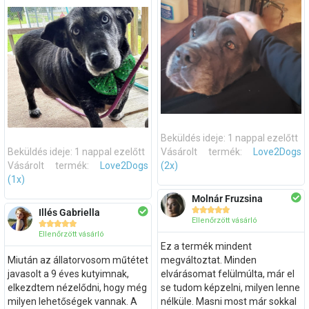
Beküldés ideje: 1 nappal ezelőtt
Beküldés ideje: 1 nappal ezelőtt
Vásárolt termék:
Love2Dogs
Vásárolt termék:
Love2Dogs
(2x)
(1x)
Molnár Fruzsina





Illés Gabriella
Ellenőrzött vásárló





Ellenőrzött vásárló
Ez a termék mindent
Miután az állatorvosom műtétet
megváltoztat. Minden
javasolt a 9 éves kutyimnak,
elvárásomat felülmúlta, már el
elkezdtem nézelődni, hogy még
se tudom képzelni, milyen lenne
milyen lehetőségek vannak. A
nélküle. Masni most már sokkal