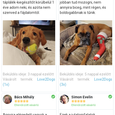
táplálék-kiegészítőt körülbelül 1
jobban tud mozogni, nem
éve adom neki, és azóta nem
annyira biceg, mint régen, és
szenved a fájdalomtól.
boldogabbnak is tűnik.
Beküldés ideje: 3 nappal ezelőtt
Beküldés ideje: 5 nappal ezelőtt
Vásárolt termék:
Love2Dogs
Vásárolt termék:
Love2Dogs
(1x)
(3x)
Bács Mihály
Simon Evelin










Ellenőrzött vásárló
Ellenőrzött vásárló
Annyira elégedett vagyok a
Ezek a jutalomfalatok