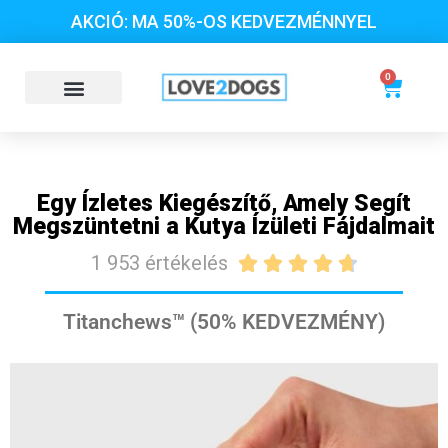
AKCIÓ: MA 50%-OS KEDVEZMÉNNYEL
0
Egy Ízletes Kiegészítő, Amely Segít
Megszüntetni a Kutya Ízületi Fájdalmait
1 953 értékelés





Titanchews™ (50% KEDVEZMÉNY)