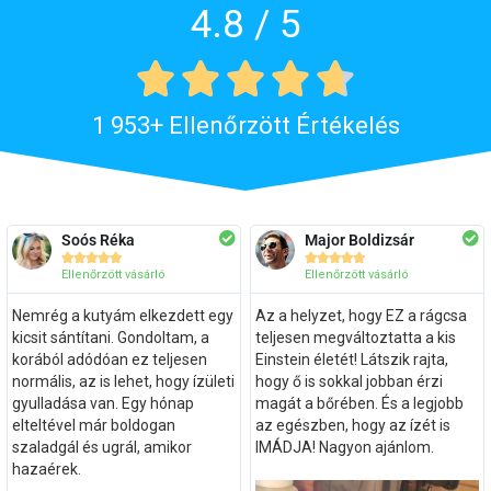
4.8 / 5





1 953+ Ellenőrzött Értékelés
Soós Réka
Major Boldizsár










Ellenőrzött vásárló
Ellenőrzött vásárló
Nemrég a kutyám elkezdett egy
Az a helyzet, hogy EZ a rágcsa
kicsit sántítani. Gondoltam, a
teljesen megváltoztatta a kis
korából adódóan ez teljesen
Einstein életét! Látszik rajta,
normális, az is lehet, hogy ízületi
hogy ő is sokkal jobban érzi
gyulladása van. Egy hónap
magát a bőrében. És a legjobb
elteltével már boldogan
az egészben, hogy az ízét is
szaladgál és ugrál, amikor
IMÁDJA! Nagyon ajánlom.
hazaérek.