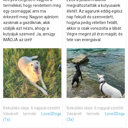
termékkel, hogy rendeltem még
megváltoztatták a kutyusaink
egy csomaggal, ami ma
életét. Az agarunk eddig egész
érkezett meg. Nagyon ajánlom
nap feküdt és szenvedett,
azoknak a gazdiknak, akik
hogyha pedig véletlen felállt,
utálják azt nézni, ahogy a
akkor is csak vonszolta a lábát.
kutyájuk szenved. Ja, amúgy
Végre megint jól érzi magát, és
IMÁDJA az ízét!
tele van energiával.
Beküldés ideje: 6 nappal ezelőtt
Beküldés ideje: 6 nappal ezelőtt
Vásárolt termék:
Love2Dogs
Vásárolt termék:
Love2Dogs
(1x)
(3x)