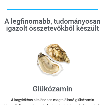
A legfinomabb, tudományosan
igazolt összetevőkből készült
Glükózamin
A kagylókban általánosan megtalálható glükózamin