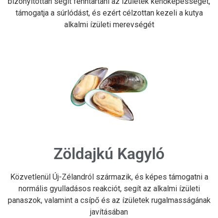
bizonyítottan segít fenntartani az ízületek kenőképességét,
támogatja a súrlódást, és ezért célzottan kezeli a kutya
alkalmi ízületi merevségét
Zöldajkú Kagyló
Közvetlenül Új-Zélandról származik, és képes támogatni a
normális gyulladásos reakciót, segít az alkalmi ízületi
panaszok, valamint a csípő és az ízületek rugalmasságának
javításában