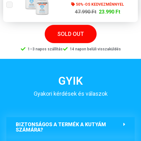
50%-OS KEDVEZMÉNNYEL
47.990 Ft
23.990 Ft
SOLD OUT
1–3 napos szállítás
14 napon belüli visszaküldés
GYIK
Gyakori kérdések és válaszok
BIZTONSÁGOS A TERMÉK A KUTYÁM
SZÁMÁRA?