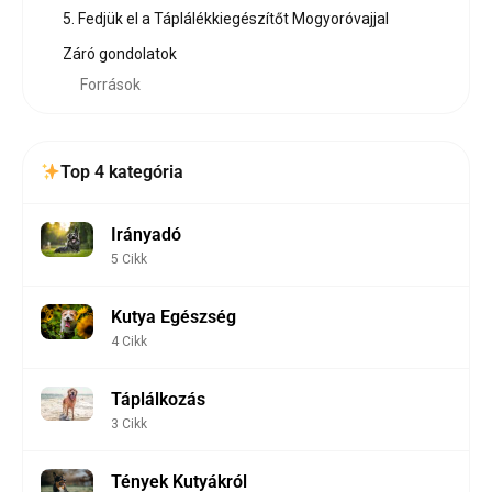
5. Fedjük el a Táplálékkiegészítőt Mogyoróvajjal
Záró gondolatok
Források
Top 4 kategória
Irányadó
5 Cikk
Kutya Egészség
4 Cikk
Táplálkozás
3 Cikk
Tények Kutyákról