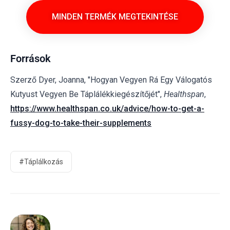
MINDEN TERMÉK MEGTEKINTÉSE
Források
Szerző Dyer, Joanna, "Hogyan
Vegyen
Rá
Egy
Válogatós
Kutyust
Vegyen
Be Táplálékkiegészítőjét"
,
Healthspan
,
https://www.healthspan.co.uk/advice/how-to-get-a-
fussy-dog-to-take-their-supplements
#Táplálkozás