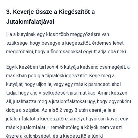
3. Keverje Össze a Kiegészítőt a
Jutalomfalatjával
Ha a kutyának egy kicsit több meggyőzésre van
szüksége, hogy bevegye a kiegészítőt, érdemes lehet
megpróbálni, hogy a finomságokkal együtt adja oda neki
.
Egyik kezében tartson 4-5 kutyája kedvenc csemegéjét, a
másikban pedig a táplálékkiegészítőt. Kérje meg a
kutyáját, hogy üljön le, vagy egy másik parancsot, ahol
tudja, hogy a jó viselkedésért jutalmat kap. Amint készen
áll, jutalmazza meg a jutalomfalatokat úgy, hogy egyenként
dobja a szájába. Az első 2 vagy 3 után cserélje le a
jutalomfalatot a kiegészítőre, amelyet gyorsan követ egy
másik jutalomfalat – remélhetőleg a kölyök nem veszi
észre a különbséget, és a kiegészítő eltűnik!