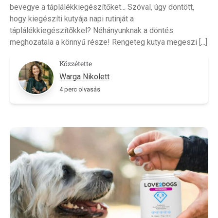
bevegye a táplálékkiegészítőket... Szóval, úgy döntött,
hogy kiegészíti kutyája napi rutinját a
táplálékkiegészítőkkel? Néhányunknak a döntés
meghozatala a könnyű része! Rengeteg kutya megeszi [...]
Közzétette
Warga Nikolett
4 perc olvasás