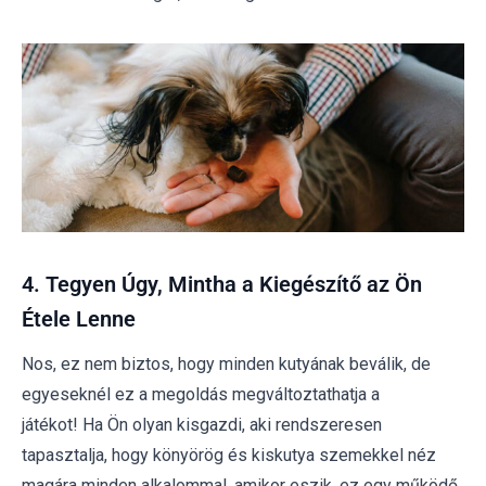
4. Tegyen Úgy, Mintha a Kiegészítő az Ön
Étele Lenne
Nos, ez nem biztos, hogy minden kutyának beválik, de
egyeseknél ez a megoldás megváltoztathatja a
játékot!
Ha Ön olyan kisgazdi, aki rendszeresen
tapasztalja, hogy
könyörög
és kiskutya szemekkel néz
magára minden alkalommal, amikor eszik, ez egy működő