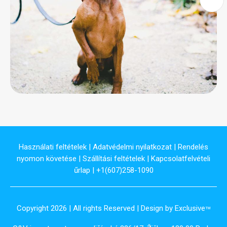
Használati feltételek
|
Adatvédelmi nyilatkozat
|
Rendelés
nyomon követése
|
Szállítási feltételek
|
Kapcsolatfelvételi
űrlap
| +1(607)258-1090
Copyright 2026 | All rights Reserved | Design by Exclusive
TM