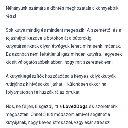
Néhányunk számára a döntés meghozatala a könnyebbik
rész!
Sok kutya mindig és mindent megeszik! A szeméttől és a
tojáshéjtól kezdve a botokon át a bútorokig,
kutyatársainknak olyan étvágyuk lehet, mint senki másnak.
Ez azonban nem feltétlenül igaz minden kutyára... egyesek
kicsit válogatósabbak abban, hogy mit szeretnek enni.
A kutyakiegészítők hozzáadása a kényes kölyökkutyák
rutinjához kihívásokkal járhat – különösen akkor, ha
folyamatosan felhúzzák rá az orrukat.
Nos, ne féljen, kisgazdi, itt a
Love2Dogs
és szeretnénk
megosztani Önnel 5 tuti módszert, amivel segíthet a
kutyájának, hogy kevés stresszel, vagy akár stressz