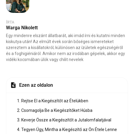
ÍRTA
Warga Nikolett
Egy mindenre elszánt állatbarát, aki imád írni és kutatni minden
kiskutya után! Az elmúlt évek során bőséges ismereteket
szereztem a kisállatokról; különösen az ízületek egészségéről
és a foghigiéniáról. Amikor nem az irodában gépelek, akkor egy
vidéki kocsmában ülök vagy chilit nevelek
Ezen az oldalon
1. Rejtse El a Kiegészítőt az Ételükben
2. Csomagolja Be a Kiegészítőket Húsba
3. Keverje Össze a Kiegészítőt a Jutalomfalatjával
4. Tegyen Úgy, Mintha a Kiegészítő az Ön Étele Lenne