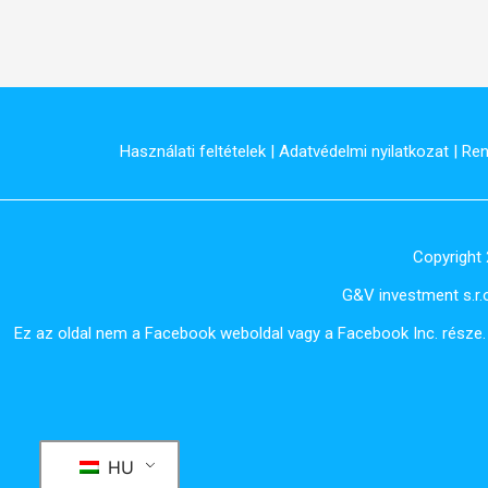
Használati feltételek
|
Adatvédelmi nyilatkozat
|
Ren
Copyright 
G&V investment s.r.o
Ez az oldal nem a Facebook weboldal vagy a Facebook Inc. rész
HU