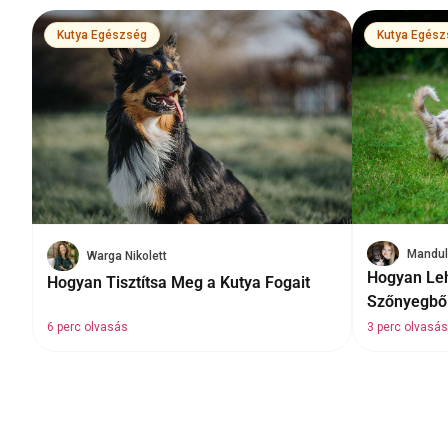
Kutya Egészség
Kutya Egész
Mandul
Warga Nikolett
Hogyan Leh
Hogyan Tisztítsa Meg a Kutya Fogait
Szőnyegbő
6 perc olvasás
3 perc olvasás