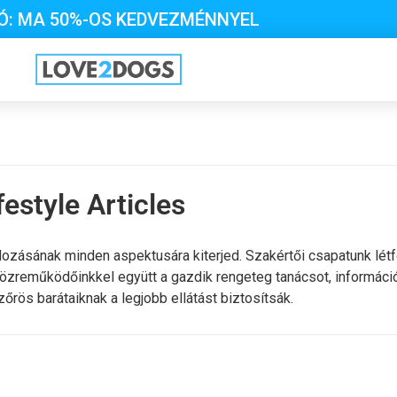
Ó: MA 50%-OS KEDVEZMÉNNYEL
estyle Articles
dozásának minden aspektusára kiterjed. Szakértői csapatunk lét
 közreműködőinkkel együtt a gazdik rengeteg tanácsot, informáci
szőrös barátaiknak a legjobb ellátást biztosítsák.