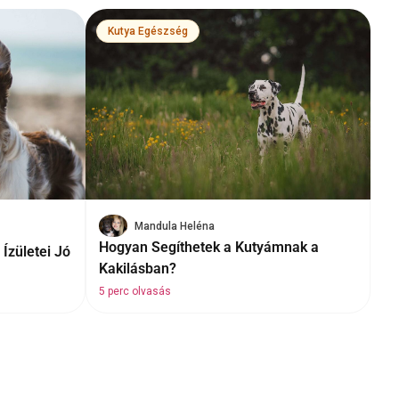
Kutya Egészség
Mandula Heléna
Hogyan Segíthetek a Kutyámnak a
Ízületei Jó
Kakilásban?
5 perc olvasás