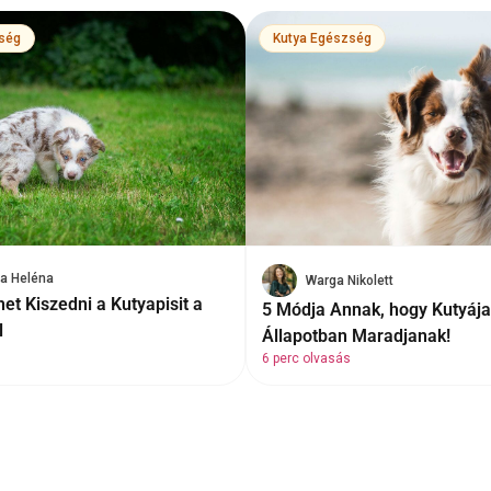
ség
Kutya Egészség
a Heléna
Warga Nikolett
et Kiszedni a Kutyapisit a
5 Módja Annak, hogy Kutyája 
l
Állapotban Maradjanak!
6 perc olvasás