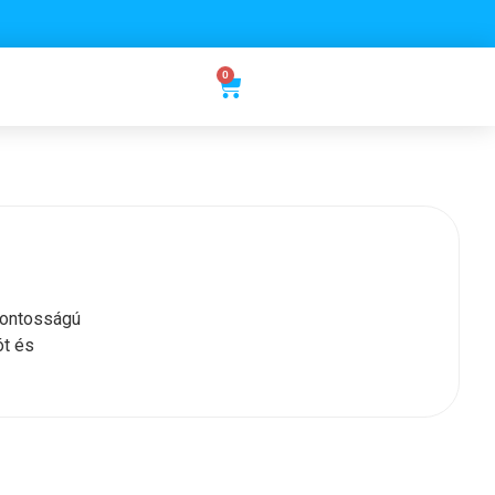
0
fontosságú
ót és