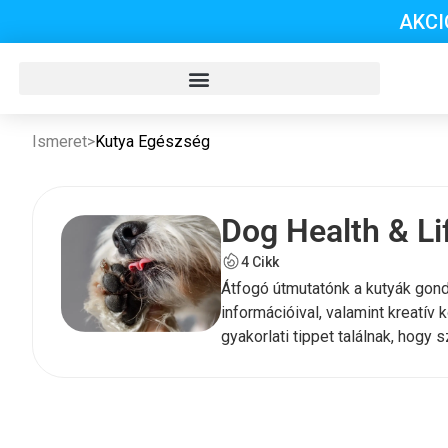
AKCI
Ismeret
>
Kutya Egészség
Dog Health & Lif
4 Cikk
Átfogó útmutatónk a kutyák gon
információival, valamint kreatív
gyakorlati tippet találnak, hogy 