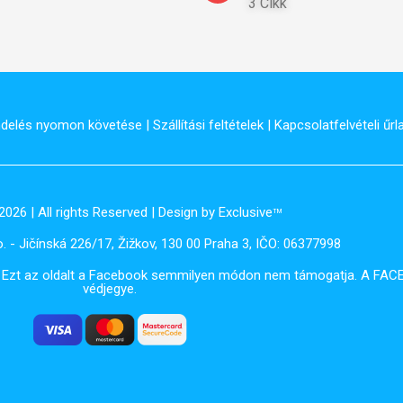
3 Cikk
delés nyomon követése
|
Szállítási feltételek
|
Kapcsolatfelvételi űrl
2026 | All rights Reserved | Design by Exclusive
TM
. - Jičínská 226/17, Žižkov, 130 00 Praha 3, IČO: 06377998
e. Ezt az oldalt a Facebook semmilyen módon nem támogatja. A FAC
védjegye.